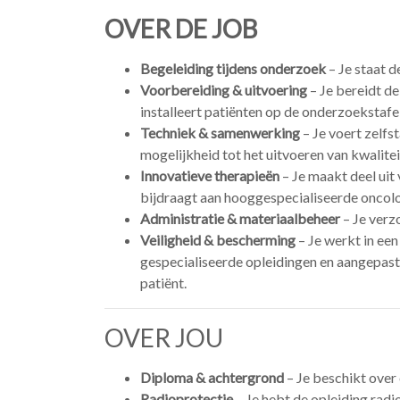
OVER DE JOB
Begeleiding tijdens onderzoek
– Je staat d
Voorbereiding & uitvoering
– Je bereidt de
installeert patiënten op de onderzoekstafe
Techniek & samenwerking
– Je voert zelfs
mogelijkheid tot het uitvoeren van kwalitei
Innovatieve therapieën
– Je maakt deel uit
bijdraagt aan hooggespecialiseerde oncolo
Administratie & materiaalbeheer
– Je verz
Veiligheid & bescherming
– Je werkt in een
gespecialiseerde opleidingen en aangepaste
patiënt.
OVER JOU
Diploma & achtergrond
– Je beschikt over
Radioprotectie
– Je hebt de opleiding radi