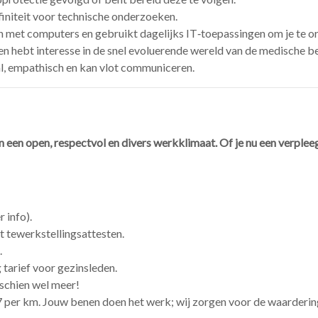
finiteit voor technische onderzoeken.
 met computers en gebruikt dagelijks IT‑toepassingen om je te or
 en hebt interesse in de snel evoluerende wereld van de medische 
al, empathisch en kan vlot communiceren.
n een open, respectvol en divers werkklimaat. Of je nu een verpl
 info).
 tewerkstellingsattesten.
.
 tarief voor gezinsleden.
sschien wel meer!
37 per km. Jouw benen doen het werk; wij zorgen voor de waarderin