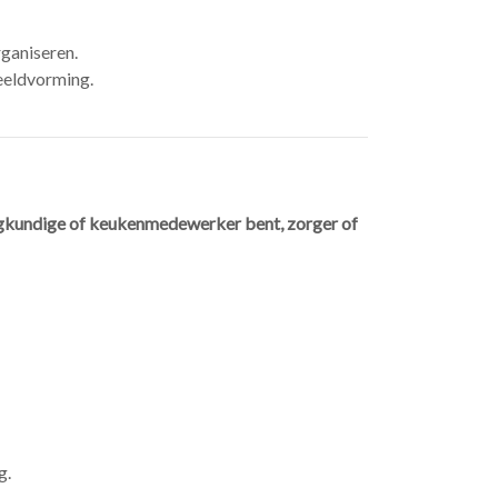
ganiseren.
beeldvorming.
eegkundige of keukenmedewerker bent, zorger of
g.