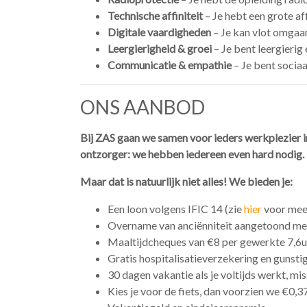
Technische affiniteit
– Je hebt een grote af
Digitale vaardigheden
– Je kan vlot omgaan
Leergierigheid & groei
– Je bent leergierig
Communicatie & empathie
– Je bent socia
ONS AANBOD
Bij ZAS gaan we samen voor ieders werkplezier i
ontzorger: we hebben iedereen even hard nodig.
Maar dat is natuurlijk niet alles! We bieden je:
Een loon volgens IFIC 14 (zie
hier
voor meer
Overname van anciënniteit aangetoond met
Maaltijdcheques van €8 per gewerkte 7,6u
Gratis hospitalisatieverzekering en gunstig
30 dagen vakantie als je voltijds werkt, mi
Kies je voor de fiets, dan voorzien we €0,