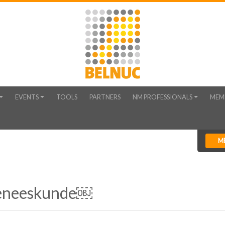
EVENTS
TOOLS
PARTNERS
NM PROFESSIONALS
MEM
M
geneeskunde￼