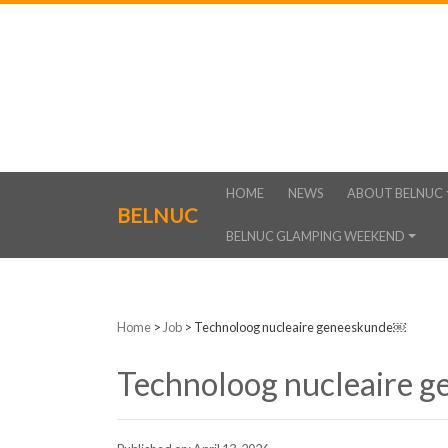
HOME
NEWS
ABOUT BELNUC
BELNUC
BELNUC GLAMPING WEEKEND
Home
>
Job
>
Technoloog nucleaire geneeskunde￼
Technoloog nucleaire 