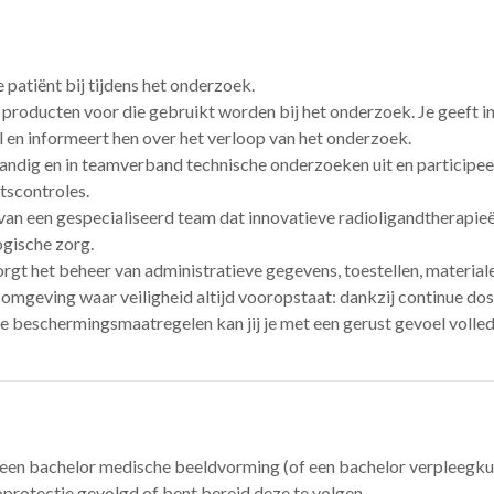
e patiënt bij tijdens het onderzoek.
 producten voor die gebruikt worden bij het onderzoek. Je geeft in
l en informeert hen over het verloop van het onderzoek.
tandig en in teamverband technische onderzoeken uit en participeert
tscontroles.
 van een gespecialiseerd team dat innovatieve radioligandtherapie
gische zorg.
orgt het beheer van administratieve gegevens, toestellen, materia
 omgeving waar veiligheid altijd vooropstaat: dankzij continue dos
 beschermingsmaatregelen kan jij je met een gerust gevoel volledi
 een bachelor medische beeldvorming (of een bachelor verpleegkun
oprotectie gevolgd of bent bereid deze te volgen.