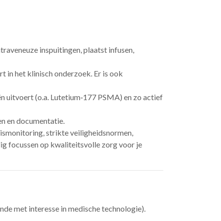
traveneuze inspuitingen, plaatst infusen,
 in het klinisch onderzoek. Er is ook
ën uitvoert (o.a. Lutetium‑177 PSMA) en zo actief
len en documentatie.
ismonitoring, strikte veiligheidsnormen,
g focussen op kwaliteitsvolle zorg voor je
de met interesse in medische technologie).