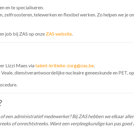
en en te specialiseren.
n, zelfroosteren, telewerken en flexibel werken. Zo helpen we je o
 een job bij ZAS op onze
ZAS website
.
er Lizzi Maes via
talent-kritieke-zorg@zas.be
.
 Veale, dienstverantwoordelijke nucleaire geneeskunde en PET, op
rocedure.
?
 of een administratief medewerker? Bij ZAS hebben we elkaar all
treeks of onrechtstreeks. Want een verpleegkundige kan pas goed z