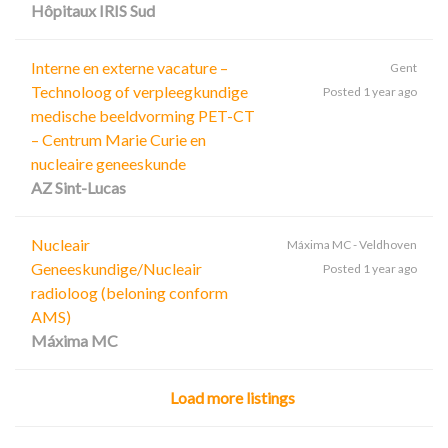
Hôpitaux IRIS Sud
Interne en externe vacature –
Gent
Technoloog of verpleegkundige
Posted 1 year ago
medische beeldvorming PET-CT
– Centrum Marie Curie en
nucleaire geneeskunde
AZ Sint-Lucas
Nucleair
Máxima MC - Veldhoven
Geneeskundige/Nucleair
Posted 1 year ago
radioloog (beloning conform
AMS)
Máxima MC
Load more listings