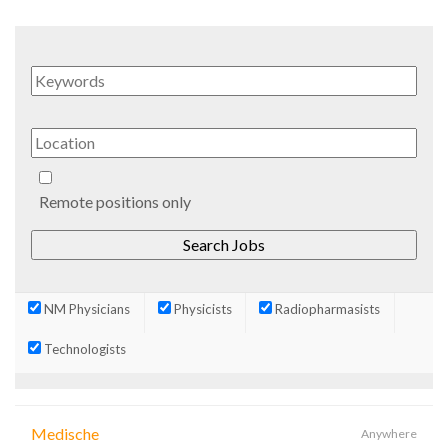
Remote positions only
NM Physicians
Physicists
Radiopharmasists
Technologists
Medische
Anywhere